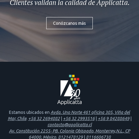
Clientes validan la calidad de Applicatta.
Conózcanos más
Estamos ubicados en
Avda. Uno Norte 461 oficina 305, Viña del
Mar, Chile
.
+56 32 2694082
|
+56 32 2993516
|
+56 9 84288649
|
contacto@applicatta.cl
Av. Constitución 2255- PB. Colonia Obispado, Monterrey,N.L., CP
64000, México
.
8121478129
|
8116606738