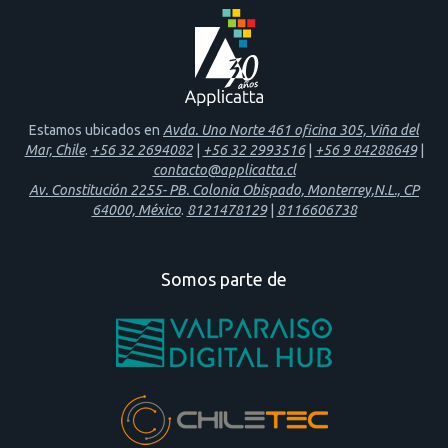
Estamos ubicados en
Avda. Uno Norte 461 oficina 305, Viña del
Mar, Chile
.
+56 32 2694082
|
+56 32 2993516
|
+56 9 84288649
|
contacto@applicatta.cl
Av. Constitución 2255- PB. Colonia Obispado, Monterrey,N.L., CP
64000, México
.
8121478129
|
8116606738
Somos parte de