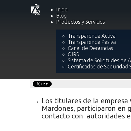
Inicio
Blog
Productos y Servicios
Inicio
Bl
Transparencia Activa
Transparencia Pasiva
Applicatta participa en 
Canal de Denuncias
Col
OIRS
Sistema de Solicitudes de 
Certificados de Seguridad 
Los titulares de la empresa
Mardones, participaron en 
contacto con autoridades es