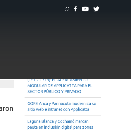
a y Ecuador
en
Noticias Recientes
MODELO INTEGRAL DE ADAPTACIÓN
A LA LEY DE PROTECCIÓN DE DATOS
(LEY 21.719): EL ACERCAMIENTO
MODULAR DE APPLICATTA PARA EL
SECTOR PÚBLICO Y PRIVADO
GORE Arica y Parinacota moderniza su
maron
sitio web e intranet con Applicatta
Laguna Blanca y Cochamó marcan
pauta en inclusión digital para zonas