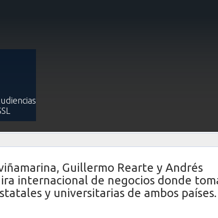
og
Applicatta participa en intensa misión comercial de Chile en Colombi
intensa misión comercial de Chile 
ombia y Ecuador
Audiencias
SSL
Publicado: 28 Mayo 2019
 viñamarina, Guillermo Rearte y Andrés
gira internacional de negocios donde to
tatales y universitarias de ambos países.