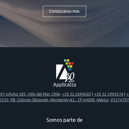
Conózcanos más
1 oficina 305, Viña del Mar, Chile
.
+56 32 2694082
|
+56 32 2993516
|
+
 2255- PB. Colonia Obispado, Monterrey,N.L., CP 64000, México
.
81214781
Somos parte de