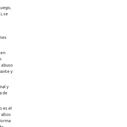
Luego,
i, se
ones
 en
b
e abuso
iante y
nal y
a de
 es el
 altos
 forma
de