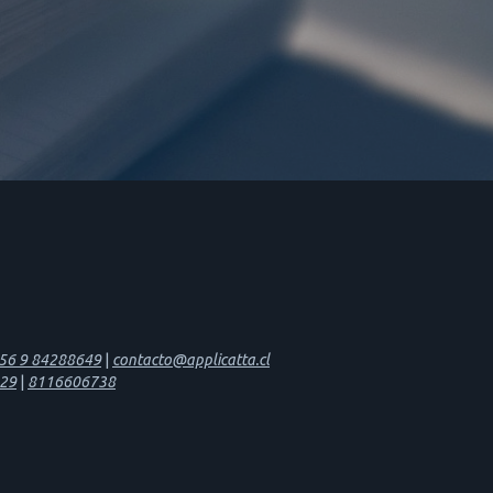
56 9 84288649
|
contacto@applicatta.cl
29
|
8116606738