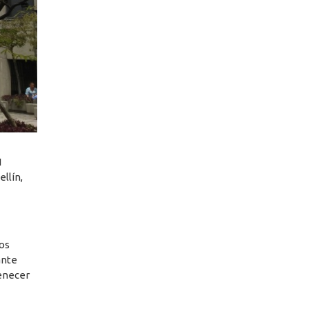
1
llín,
cos
ante
tenecer