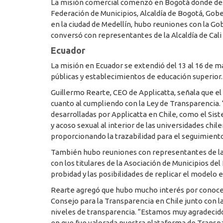
La misión comercial comenzó en Bogotá donde desta
Federación de Municipios, Alcaldía de Bogotá, Gob
en la ciudad de Medellín, hubo reuniones con la Gob
conversó con representantes de la Alcaldía de Cali 
Ecuador
La misión en Ecuador se extendió del 13 al 16 de 
públicas y establecimientos de educación superior.
Guillermo Rearte, CEO de Applicatta, señala que el
cuanto al cumpliendo con la Ley de Transparencia.
desarrolladas por Applicatta en Chile, como el Si
y acoso sexual al interior de las universidades chi
proporcionando la trazabilidad para el seguimiento
También hubo reuniones con representantes de la P
con los titulares de la Asociación de Municipios d
probidad y las posibilidades de replicar el modelo 
Rearte agregó que hubo mucho interés por conocer
Consejo para la Transparencia en Chile junto con l
niveles de transparencia. “Estamos muy agradecido
en que fue valorada nuestra plataforma de Transpare