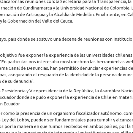
caron las reuniones con: la Secretaría para la Transparencia, la
ernación de Cundinamarca y la Universidad Nacional de Colombia. 
ernación de Antioquia y la Alcaldía de Medellín. Finalmente, en Cal
y la Gobernación del Valle del Cauca.
mayo, país donde se sostuvo una decena de reuniones con instituci
 objetivo fue exponer la experiencia de las universidades chilenas
 “En particular, nos interesaba mostrar cómo las herramientas we
stema Canal de Denuncias, han permitido denunciar experiencias d
lenas, asegurando el resguardo de la identidad de la persona denunc
 de su denuncia”.
residencia y Vicepresidencia de la República, la Asamblea Nacio
el Ecuador donde se pudo exponer la experiencia de Chile en materi
en Ecuador.
 cómo la presencia de un organismo fiscalizador autónomo, como
a Ley del Lobby, pueden ser fundamentales para cumplir y alcanzar
s por la manera en que fuimos recibidos en ambos países, por la
ncia y la importancia de integrarla a las instituciones con el fin 