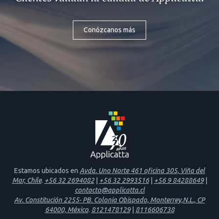
Conózcanos más
Estamos ubicados en
Avda. Uno Norte 461 oficina 305, Viña del
Mar, Chile
.
+56 32 2694082
|
+56 32 2993516
|
+56 9 84288649
|
contacto@applicatta.cl
Av. Constitución 2255- PB. Colonia Obispado, Monterrey,N.L., CP
64000, México
.
8121478129
|
8116606738