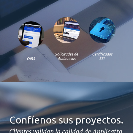
Solicitudes de
Certificados
OIRS
Audiencias
SSL
Confíenos sus proyectos.
Clientes validan la calidad de Applicatta.