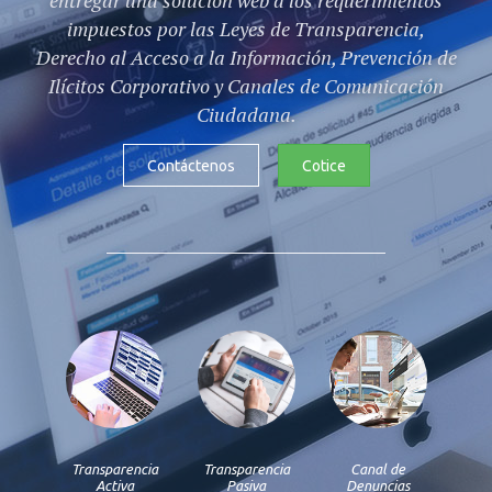
entregar una solución web a los requerimientos
impuestos por las Leyes de Transparencia,
Derecho al Acceso a la Información, Prevención de
Ilícitos Corporativo y Canales de Comunicación
Ciudadana.​
Contáctenos
Cotice
Transparencia
Transparencia
Canal de
Activa
Pasiva
Denuncias