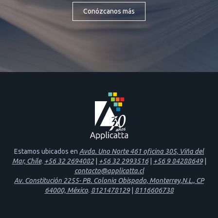
Conózcanos más
Estamos ubicados en
Avda. Uno Norte 461 oficina 305, Viña del
Mar, Chile
.
+56 32 2694082
|
+56 32 2993516
|
+56 9 84288649
|
contacto@applicatta.cl
Av. Constitución 2255- PB. Colonia Obispado, Monterrey,N.L., CP
64000, México
.
8121478129
|
8116606738