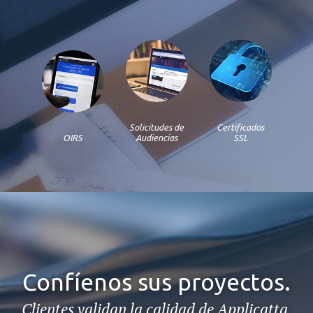
Solicitudes de
Certificados
OIRS
Audiencias
SSL
Confíenos sus proyectos.
Clientes validan la calidad de Applicatta.