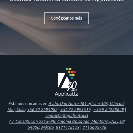
Conózcanos más
Estamos ubicados en
Avda. Uno Norte 461 oficina 305, Viña del
Mar, Chile
.
+56 32 2694082
|
+56 32 2993516
|
+56 9 84288649
|
contacto@applicatta.cl
Av. Constitución 2255- PB. Colonia Obispado, Monterrey,N.L., CP
64000, México
.
8121478129
|
8116606738