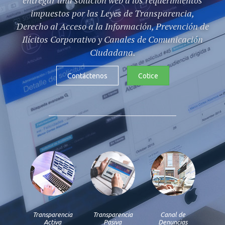
entregar una solución web a los requerimientos
impuestos por las Leyes de Transparencia,
Derecho al Acceso a la Información, Prevención de
Ilícitos Corporativo y Canales de Comunicación
Ciudadana.​
Contáctenos
Cotice
Transparencia
Transparencia
Canal de
Activa
Pasiva
Denuncias