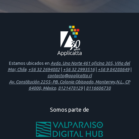
Estamos ubicados en
Avda. Uno Norte 461 oficina 305, Viña del
Mar, Chile
.
+56 32 2694082
|
+56 32 2993516
|
+56 9 84288649
|
contacto@applicatta.cl
Av. Constitución 2255- PB. Colonia Obispado, Monterrey,N.L., CP
64000, México
.
8121478129
|
8116606738
Somos parte de