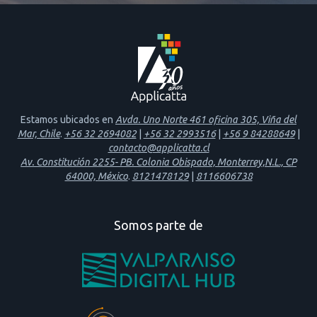
Estamos ubicados en
Avda. Uno Norte 461 oficina 305, Viña del
Mar, Chile
.
+56 32 2694082
|
+56 32 2993516
|
+56 9 84288649
|
contacto@applicatta.cl
Av. Constitución 2255- PB. Colonia Obispado, Monterrey,N.L., CP
64000, México
.
8121478129
|
8116606738
Somos parte de