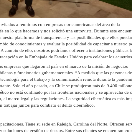
nvitados a reunirnos con empresas norteamericanas del área de la
és en lo que hacemos y nos solicitó una entrevista. Durante este encuen
uestra plataforma de transparencia y las posibilidades que ellos pueda
cambio de conocimientos y evaluar la posibilidad de capacitar a nuestro p
. A cambio de ello, nosotros podríamos ofrecer a instituciones públicas l
a recepción en la Embajada de Estados Unidos para celebrar los acuerdos
s empresas que llegaron al país en el marco de la misión de negocios
ilenas y funcionarios gubernamentales. “A medida que las personas de
ecnología para el trabajo y la comunicación remota durante la pandemi
ante. Solo el año pasado, en Chile se produjeron más de 9.400 millone
ético no está confinado por las fronteras nacionales y se aprovecha de 
a, el marco legal y las regulaciones. La seguridad cibernética es más im
trabajar juntos para combatir el delito cibernético.
pacitaciones. Tiene su sede en Raleigh, Carolina del Norte. Ofrecen ser
y soluciones de gestión de riesgos. Entre sus clientes se encuentran gob