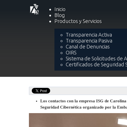
Inicio
Blog
Productos y Servicios
Inicio
Blog
Empresa norteameric
Transparencia Activa
Transparencia Pasiva
Empresa norteamerica
Canal de Denuncias
objetivo de explorar neg
OIRS
Sistema de Solicitudes de 
Certificados de Seguridad 
Los contactos con la empresa ISG de Carolina 
Seguridad Cibernética organizado por la Emba