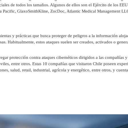
ciales de todos los tamaños. Algunos de ellos son el Ejército de los EEU
a Pacific, GlaxoSmithKline, ZocDoc, Atlantic Medical Management LLC
ientas y prácticas que busca proteger de peligros a la información aloj
esas. Habitualmente, estos ataques suelen ser creados, activados o gener
gar protección contra ataques cibernéticos dirigidos a las compañías y
óviles, entre otros. Estas 10 compañías que visitaron Chile poseen exper
es, salud, retail, industrial, agrícola y energético, entre otros, y cuent