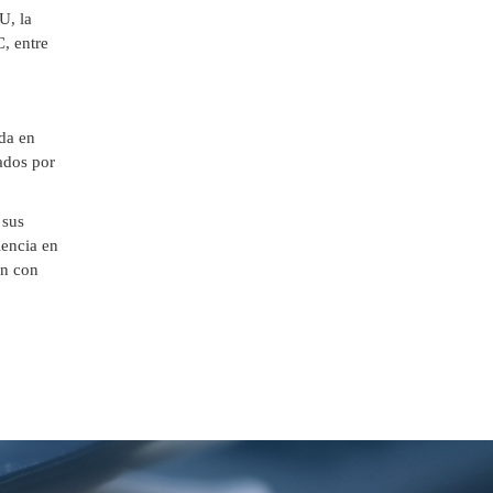
U, la
, entre
ada en
ados por
 sus
iencia en
an con