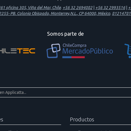
1 oficina 305, Viña del Mar, Chile
.
+56 32 2694082
|
+56 32 2993516
|
+
 2255- PB. Colonia Obispado, Monterrey,N.L., CP 64000, México
.
81214781
Somos parte de
es
Productos