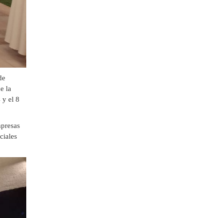
de
e la
 y el 8
mpresas
ciales