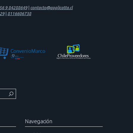
56 9 84288649
|
contacto@applicatta.cl
29
|
8116606738
Navegación