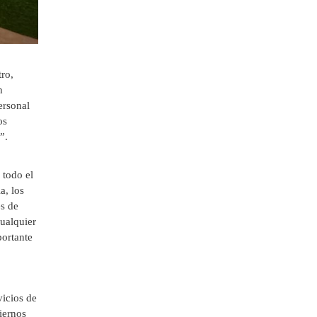
tro,
n
ersonal
os
”.
 todo el
a, los
s de
cualquier
portante
vicios de
iernos