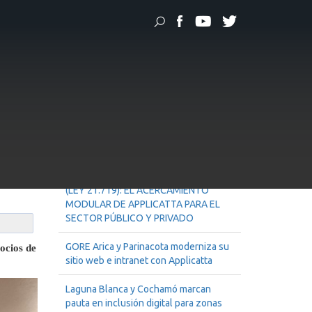
ados en la ciberseguridad en Chile
idad
Noticias Recientes
MODELO INTEGRAL DE ADAPTACIÓN
A LA LEY DE PROTECCIÓN DE DATOS
(LEY 21.719): EL ACERCAMIENTO
MODULAR DE APPLICATTA PARA EL
SECTOR PÚBLICO Y PRIVADO
GORE Arica y Parinacota moderniza su
ocios de
sitio web e intranet con Applicatta
Laguna Blanca y Cochamó marcan
pauta en inclusión digital para zonas