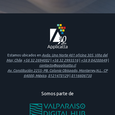
Estamos ubicados en
Avda. Uno Norte 461 oficina 305, Viña del
Mar, Chile
.
+56 32 2694082
|
+56 32 2993516
|
+56 9 84288649
|
contacto@applicatta.cl
Av. Constitución 2255- PB. Colonia Obispado, Monterrey,N.L., CP
64000, México
.
8121478129
|
8116606738
Somos parte de